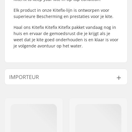
Elk product in onze Kitefix-lijn is ontworpen voor
superieure Bescherming en prestaties voor je kite.
Haal ons Kitefix Kitefix Kitefix pakket vandaag nog in
huis en ervaar de gemoedsrust die je krijgt als je
weet dat je kite goed onderhouden is en klaar is voor
je volgende avontuur op het water.
IMPORTEUR
Naam:
Centrano ApS
Adres:
Omega 6
Postcode:
8382
Woonplaats:
Hinnerup
Land:
Denemarken