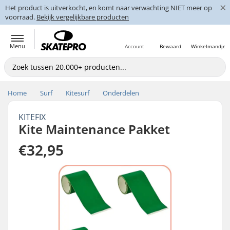
×
Het product is uitverkocht, en komt naar verwachting NIET meer op
voorraad.
Bekijk vergelijkbare producten
Menu
Account
Bewaard
Winkelmandje
Home
Surf
Kitesurf
Onderdelen
KITEFIX
Kite Maintenance Pakket
€32,95