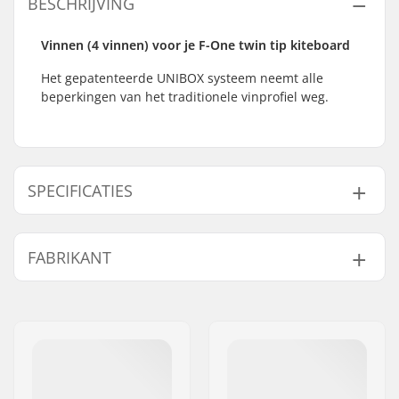
BESCHRIJVING
Vinnen (4 vinnen) voor je F-One twin tip kiteboard
Het gepatenteerde UNIBOX systeem neemt alle
beperkingen van het traditionele vinprofiel weg.
SPECIFICATIES
Foil Board Type:
All around
FABRIKANT
Naam:
F-ONE SAS
Adres:
170 Route de la foire ZAC de
la Méditerranée
Postcode:
34470
Woonplaats:
Pérols