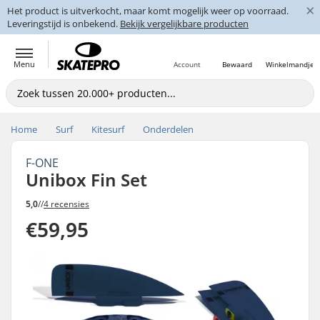
×
Het product is uitverkocht, maar komt mogelijk weer op voorraad.
Leveringstijd is onbekend.
Bekijk vergelijkbare producten
Menu
Account
Bewaard
Winkelmandje
Home
Surf
Kitesurf
Onderdelen
F-ONE
Unibox Fin Set
5,0
//
4 recensies
€59,95