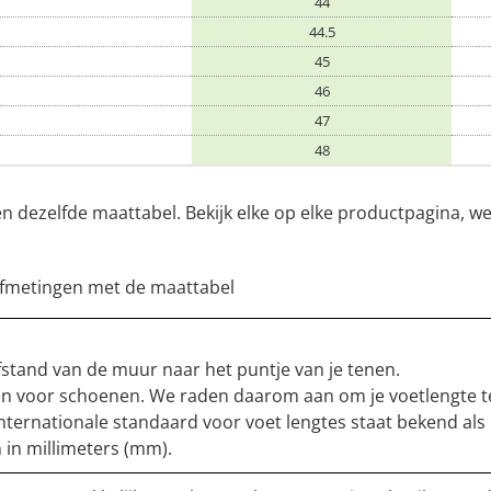
44
44.5
45
46
47
48
ten dezelfde maattabel. Bekijk elke op elke productpagina, w
e afmetingen met de maattabel
fstand van de muur naar het puntje van je tenen.
ten voor schoenen. We raden daarom aan om je voetlengte t
nternationale standaard voor voet lengtes staat bekend als
 in millimeters (mm).