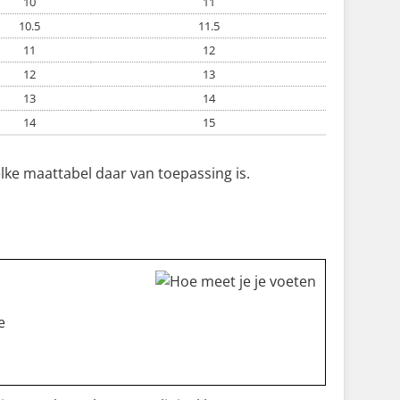
10
11
10.5
11.5
11
12
12
13
13
14
14
15
elke maattabel daar van toepassing is.
e