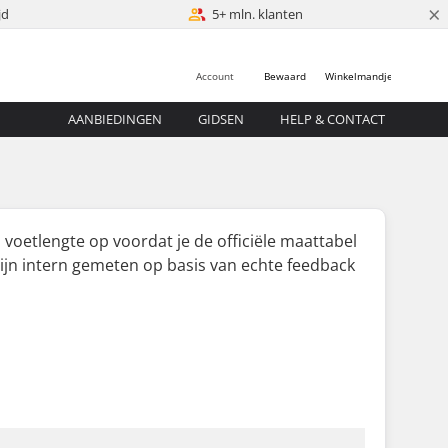
×
jd
5+ mln. klanten
Account
Bewaard
Winkelmandje
AANBIEDINGEN
GIDSEN
HELP & CONTACT
 voetlengte op
voordat
je de officiële maattabel
jn intern gemeten op basis van echte feedback