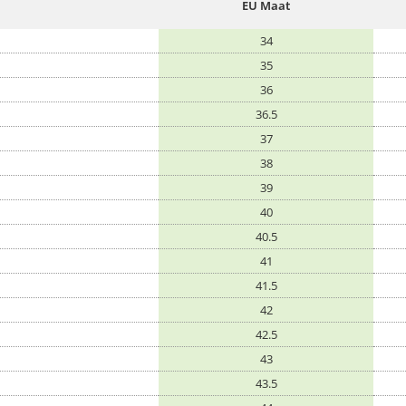
EU Maat
34
35
36
36.5
37
38
39
40
40.5
41
41.5
42
42.5
43
43.5