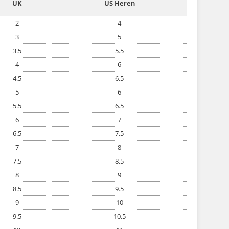
UK
US Heren
2
4
3
5
3.5
5.5
4
6
4.5
6.5
5
6
5.5
6.5
6
7
6.5
7.5
7
8
7.5
8.5
8
9
8.5
9.5
9
10
9.5
10.5