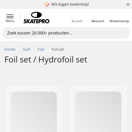
×
365 dagen bedenktijd
4.8 van 5
Menu
Account
Bewaard
Winkelmandje
Home
Surf
Foil
Foil set
Foil set / Hydrofoil set