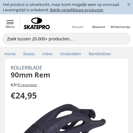
×
Het product is uitverkocht, maar komt mogelijk weer op voorraad.
Leveringstijd is onbekend.
Bekijk vergelijkbare producten
Menu
Account
Bewaard
Winkelmandje
Home
Skates
Inline
Onderdelen
Remblokken
ROLLERBLADE
90mm Rem
4,5
//
6 recensies
€24,95