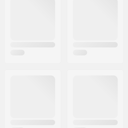
Postcode:
31040
Woonplaats:
Giavera del Montello
Land:
Italië