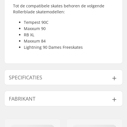
Tot de compatibele skates behoren de volgende
Rollerblade skatemodellen:
Tempest 90C
Maxxum 90
RB XL
Maxxum 84
Lightning 90 Dames Freeskates
SPECIFICATIES
As:
Inclusief
FABRIKANT
Brake mounting bolt:
Inclusief
Naam:
Tecnica Group S.p.A.
Adres:
Via Fante d'Italia 56