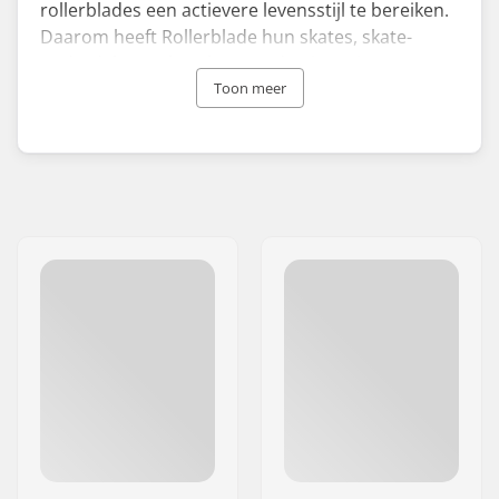
rollerblades een actievere levensstijl te bereiken.
Daarom heeft Rollerblade hun skates, skate-
onderdelen en beschermende uitrusting zo
ontworpen dat het authentiek en vooruitstrevend
Toon meer
is.
Sinds de oprichting in de VS in 1982 heeft
Rollerblade verschillende mijlpalen in de skate
industrie bereikt. Rollerblade wielen waren de
eerste skate wielen met een 'cored' ontwerp. Ook
vonden zij het bekroonde ABT-remsysteem uit.
Daarnaast was Rollerblade verantwoordelijk voor
het ontwerp van de eerste aggressive skates en
skates specifiek voor vrouwen.
Rollerblade skates zijn zo succesvol geworden,
dat de naam van het merk vaak wordt gebruikt
als synoniem voor inline skates. Met hun
innovatieve producten en ontwerpen blijft