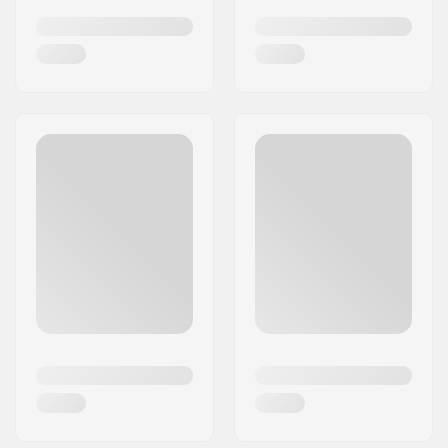
Rollerblade skaten steeds toegankelijker maken
voor iedereen, welk niveau of welke leeftijd je ook
hebt!