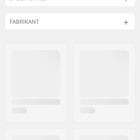
Aantal per
2
FABRIKANT
verpakking:
Gaat samen met
Naam:
Centrano ApS
Adres:
Omega 6
Postcode:
8382
Woonplaats:
Hinnerup
Land:
Denemarken