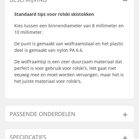
Standaard tips voor rolski skistokken
Kies tussen een binnendiameter van 8 millimeter en
10 millimeter.
De punt is gemaakt van wolfraamstaal en het plastic
deel is gemaakt van nylon PA 6.6.
De wolfraamtip is een zeer duurzaam materiaal dat
perfect is voor gebruik voor rolski's. Het gaat niet
eeuwig mee en moet worden vervangen, maar het is
het juiste materiaal voor rolski's.
PASSENDE ONDERDELEN
Vind producten die samen gaan met Longway
Rollerski Pole Tips:
SPECIFICATIES