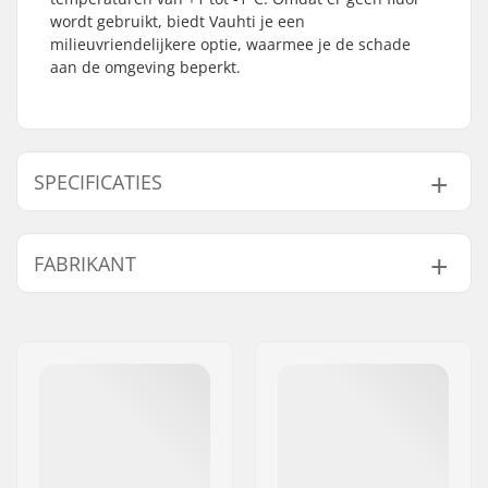
wordt gebruikt, biedt Vauhti je een
milieuvriendelijkere optie, waarmee je de schade
aan de omgeving beperkt.
SPECIFICATIES
Activiteit:
Langlauf
FABRIKANT
Sneeuw Conditie:
Oude Snow, Dry snow
Wax Vorm:
Harde
Naam:
VAUHTI SPEED OY
Skin Wax:
Langlauf
Adres:
HIISKOSKENTIE 9
Gebruikt voor:
Training, Recreatief
Postcode:
80100
Temperatuur:
+1 tot -1 °C
Woonplaats:
JOENSUU
Fluor-inhoud:
Geen Fluor
Land:
Finland
Gewicht:
45g