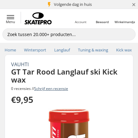
×
Volgende dag in huis
5+ mln. klanten
Menu
Account
Bewaard
Winkelmandje
Home
Wintersport
Langlauf
Tuning & waxing
Kick wax
VAUHTI
GT Tar Rood Langlauf ski Kick
wax
0 recensies //
Schrijf een recensie
€9,95