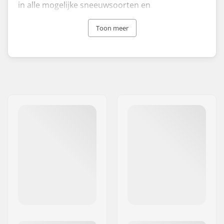
in alle mogelijke sneeuwsoorten en
weersomstandigheden.
Toon meer
Als bedrijf streeft Vauhti Wax Technologies
ernaar de markt voor skiwax te hervormen en de
productselectie in een milieuvriendelijke richting
te sturen, wat de kernfilosofie van respect voor
mens en natuur weerspiegelt.
De vloeibare producten van Vauhti zijn
gemakkelijk te gebruiken en zijn ontwikkeld met
dezelfde nauwkeurigheid als de waxcombinaties
die worden gebruikt door de beste skiërs ter
wereld - deze eigenschappen hebben Vauhti tot
de eerste keuze gemaakt voor zowel recreatieve
als wedstrijdskiërs.