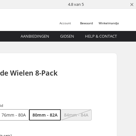
×
4.8 van 5
Account
Bewaard
Winkelmandje
AANBIEDINGEN
GIDSEN
HELP & CONTACT
ade Wielen 8-Pack
id
76mm - 80A
80mm - 82A
84mm - 84A
+ sets)