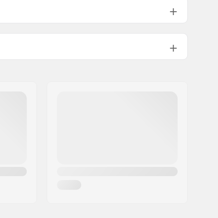
82A
8mm
SG7
Nylon