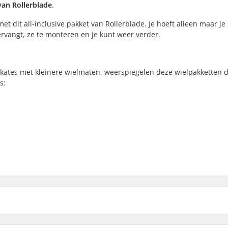
 van
Rollerblade
.
et dit all-inclusive pakket van Rollerblade. Je hoeft alleen maar je
ervangt, ze te monteren en je kunt weer verder.
ates met kleinere wielmaten, weerspiegelen deze wielpakketten d
s:
76mm - 80A
76mm