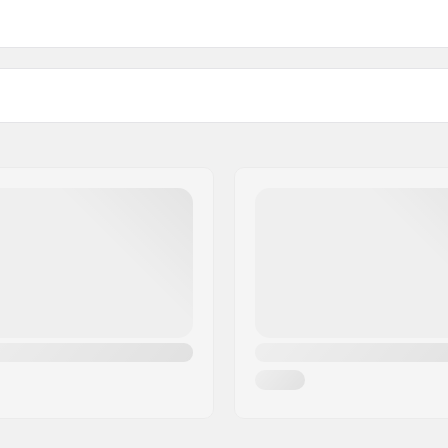
iameter as
Lagerprecisie
80mm - 82A
80mm
mm
SG5
Kern materiaal: