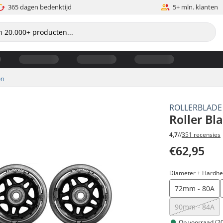
365 dagen bedenktijd
5+ mln. klanten
en
ROLLERBLADE
Roller Bl
4,7
//
351 recensies
€62,95
Diameter + Hardhe
72mm - 80A
90mm - 84A
Op voorraad (20