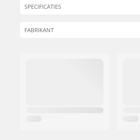
Model
Wieldiameter
Wielhardheid
D
SPECIFICATIES
72mm - 80A
72mm
80A
6
Lagers:
Inclusief
FABRIKANT
Wielen per verpakking:
8
Naam:
Tecnica Group S.p.A.
Adres:
Via Fante d'Italia 56
Postcode:
31040
Woonplaats:
Giavera del Montello
Land:
Italië