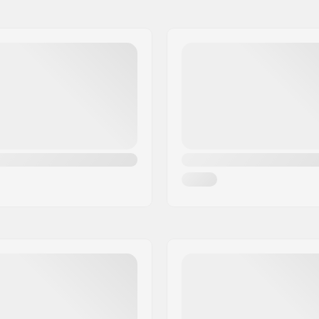
m 6063 & 606
Montage Systeem:
 la foire ZAC de la Méditerranée