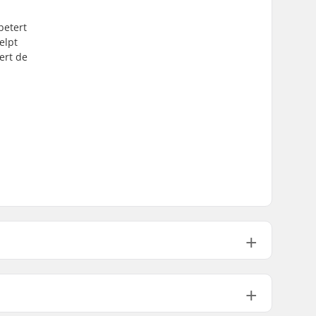
betert
elpt
ert de
Twin-Tracks
F-One Mast Top 160 x 90mm Plate,
F-One Mast