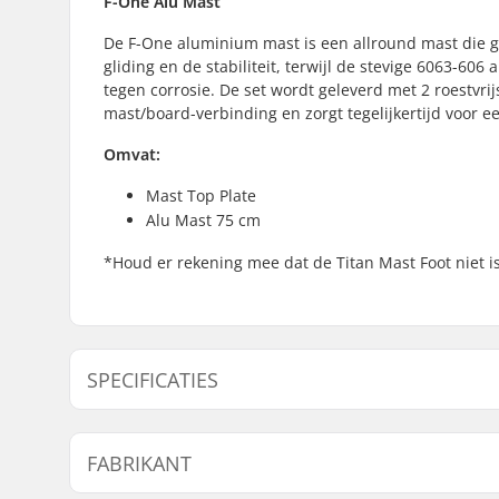
F-One Alu Mast
De F-One aluminium mast is een allround mast die ge
gliding en de stabiliteit, terwijl de stevige 6063-60
tegen corrosie. De set wordt geleverd met 2 roestvrij
mast/board-verbinding en zorgt tegelijkertijd voor 
Omvat:
Mast Top Plate
Alu Mast 75 cm
*Houd er rekening mee dat de Titan Mast Foot niet i
SPECIFICATIES
Skills:
Beginner
FABRIKANT
Foil Board Type:
Wing Surf,
Mast Maat:
75 cm