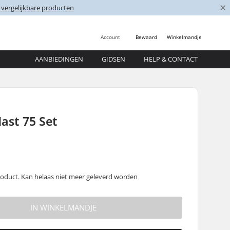
×
 vergelijkbare producten
Account
Bewaard
Winkelmandje
AANBIEDINGEN
GIDSEN
HELP & CONTACT
Mast 75 Set
oduct. Kan helaas niet meer geleverd worden
IN WINKELMANDJE