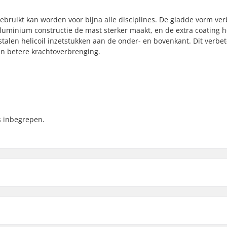
bruikt kan worden voor bijna alle disciplines. De gladde vorm ver
6 aluminium constructie de mast sterker maakt, en de extra coating h
stalen helicoil inzetstukken aan de onder- en bovenkant. Dit verbet
een betere krachtoverbrenging.
s inbegrepen.
,
Gemiddeld
Topmast Onderdelen:
 Kite, Surf, Wake, SUP
Accessoires inclusief: