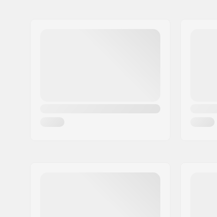
Naam:
F-ONE SAS
Mast Materiaal:
Aluminiu
Adres:
170 Route de
Postcode:
34470
Woonplaats:
Pérols
Land:
Frankrijk