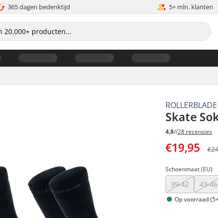
365 dagen bedenktijd
5+ mln. klanten
ROLLERBLADE
Skate So
4,8
//
28 recensies
€19,95
€2
Schoenmaat (EU)
39-42
43-46
Op voorraad (5+