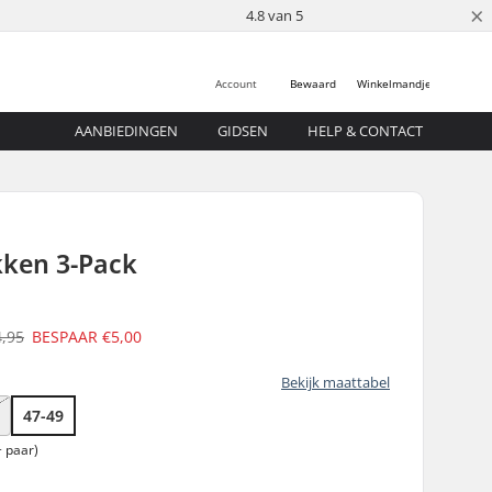
×
4.8 van 5
Account
Bewaard
Winkelmandje
AANBIEDINGEN
GIDSEN
HELP & CONTACT
kken 3-Pack
4,95
BESPAAR
€5,00
Bekijk maattabel
47-49
 paar)