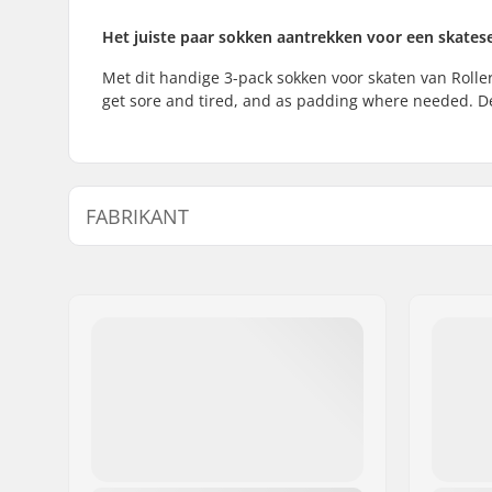
Het juiste paar sokken aantrekken voor een skates
Met dit handige 3-pack sokken voor skaten van Rollerb
get sore and tired, and as padding where needed. D
FABRIKANT
Naam:
Tecnica Group S.p.A.
Adres:
Via Fante d'Italia 56
Postcode:
31040
Woonplaats:
Giavera del Montello
Land:
Italië