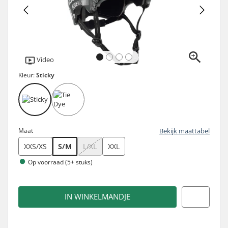
Video
Kleur:
Sticky
Maat
Bekijk maattabel
XXS/XS
S/M
L/XL
XXL
Op voorraad (5+ stuks)
IN WINKELMANDJE