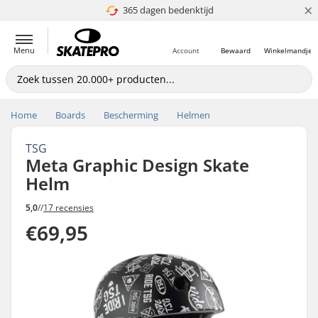
×
365 dagen bedenktijd
4.8 van 5
Menu
Account
Bewaard
Winkelmandje
Home
Boards
Bescherming
Helmen
TSG
Meta Graphic Design Skate
Helm
5,0
//
17 recensies
€69,95