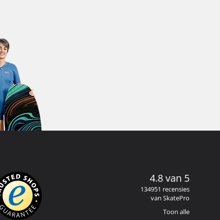
4.8 van 5
134951 recensies
van SkatePro
Toon alle