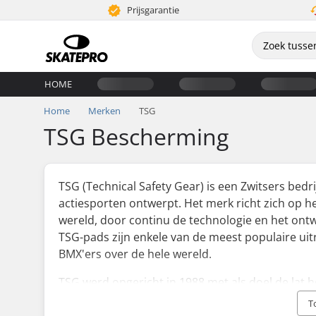
Prijsgarantie
HOME
Home
Merken
TSG
TSG Bescherming
TSG (Technical Safety Gear) is een Zwitsers bed
actiesporten ontwerpt. Het merk richt zich op 
wereld, door continu de technologie en het ont
TSG-pads zijn enkele van de meest populaire uit
BMX'ers over de hele wereld.
TSG werd opgericht in 1988 met als doel de lat h
bescherming van de veiligheidsuitrusting. Sinds d
T