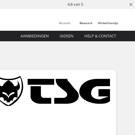
×
4.8 van 5
Account
Bewaard
Winkelmandje
AANBIEDINGEN
GIDSEN
HELP & CONTACT