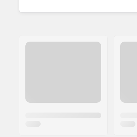
met een groot team van professionele skateboar
merk in staat om comfortabele, lichtgewicht en 
De drijvende kracht van TSG is om de beste spor
alle niveaus, van kinderen tot professionals di