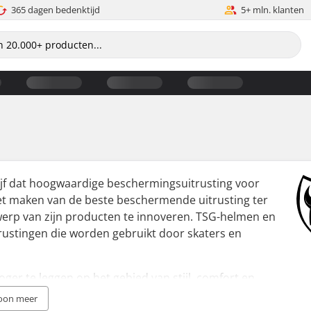
365 dagen bedenktijd
5+ mln. klanten
rijf dat hoogwaardige beschermingsuitrusting voor
het maken van de beste beschermende uitrusting ter
werp van zijn producten te innoveren. TSG-helmen en
rustingen die worden gebruikt door skaters en
oger te leggen op het gebied van stijl, comfort en
e oprichting is TSG altijd in het veld getest samen
oon meer