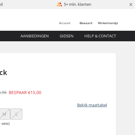
×
jd
5+ mln. klanten
Account
Bewaard
Winkelmandje
AANBIEDINGEN
GIDSEN
HELP & CONTACT
ack
9,95
BESPAAR
€15,00
Bekijk maattabel
M
L
 sets)