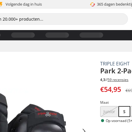
Volgende dag in huis
365 dagen bedenkti
TRIPLE EIGHT
Park 2-P
4,3
//
59 recensies
€54,95
€6
Maat
Junior
S
Op voorraad (5+