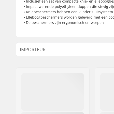
• Inclusief een set van compacte knie- en elleboog
• Impact werende polyethyleen doppen die stevig zij
• Kniebeschermers hebben een vlinder sluitsysteem d
• Elleboogbeschermers worden geleverd met een cool
• De beschermers zijn ergonomisch ontworpen
IMPORTEUR
Naam:
Centrano ApS
Adres:
Omega 6
Postcode:
8382
Woonplaats:
Hinnerup
Land:
Denemarken