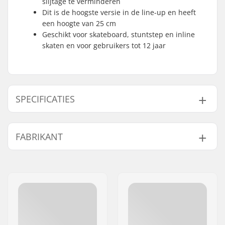
slijtage te verminderen
Dit is de hoogste versie in de line-up en heeft
een hoogte van 25 cm
Geschikt voor skateboard, stuntstep en inline
skaten en voor gebruikers tot 12 jaar
SPECIFICATIES
Lengte:
85cm (33.465'')
FABRIKANT
Hoogte:
25cm (9.843'')
Breedte:
40cm (15.748'')
Naam:
Turin Street Ramps S.R.L.
Gewicht:
4kg
Adres:
Via S. Caboto 35
Postcode:
10129
Woonplaats:
Torino
Land:
Italië