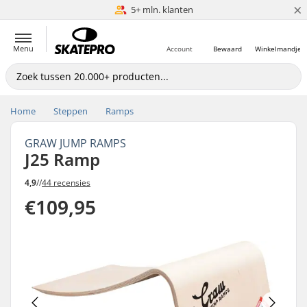
×
Volgende dag in huis
5+ mln. klanten
Menu
Account
Bewaard
Winkelmandje
Home
Steppen
Ramps
GRAW JUMP RAMPS
J25 Ramp
4,9
//
44 recensies
€109,95