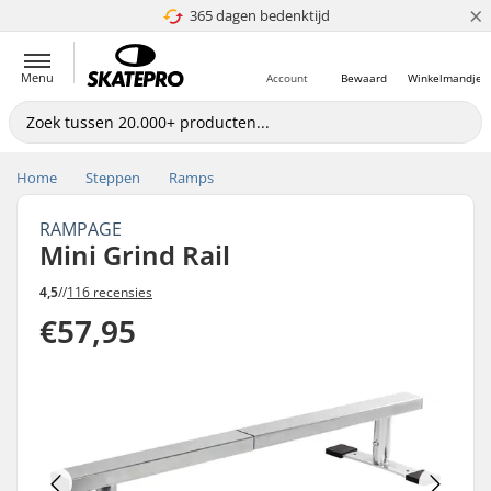
×
365 dagen bedenktijd
4.8 van 5
Menu
Account
Bewaard
Winkelmandje
Home
Steppen
Ramps
RAMPAGE
Mini Grind Rail
4,5
//
116 recensies
€57,95