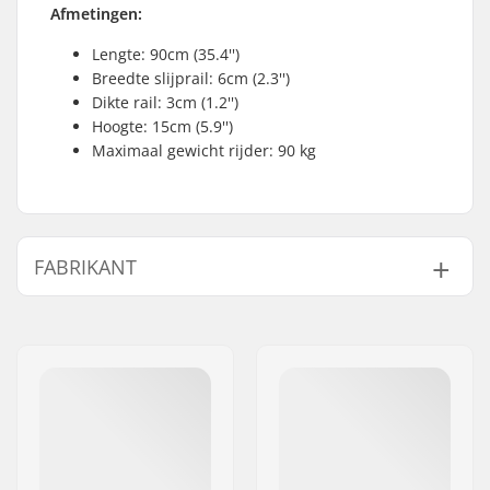
Afmetingen:
Lengte: 90cm (35.4'')
Breedte slijprail: 6cm (2.3'')
Dikte rail: 3cm (1.2'')
Hoogte: 15cm (5.9'')
Maximaal gewicht rijder: 90 kg
FABRIKANT
Naam:
Centrano ApS
Adres:
Omega 6
Postcode:
8382
Woonplaats:
Hinnerup
Land:
Denemarken