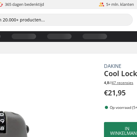
365 dagen bedenktijd
5+ mln. klanten
DAKINE
Cool Lock
4,8
//
47 recensies
€21,95
Op voorraad (5+
IN
WINKELMAN