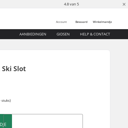
×
4.8 van 5
Account
Bewaard
Winkelmandje
AANBIEDINGEN
GIDSEN
HELP & CONTACT
 Ski Slot
 stuks)
DJE