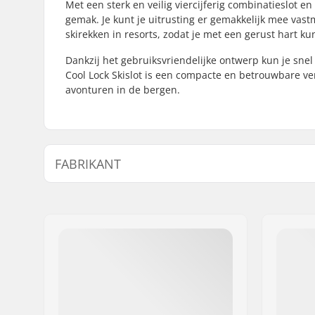
Met een sterk en veilig viercijferig combinatieslot en 
gemak. Je kunt je uitrusting er gemakkelijk mee vas
skirekken in resorts, zodat je met een gerust hart k
Dankzij het gebruiksvriendelijke ontwerp kun je snel 
Cool Lock Skislot is een compacte en betrouwbare ver
avonturen in de bergen.
FABRIKANT
Naam:
All Sport NV
Adres:
Hoge Mauw 175
Postcode:
2370
Woonplaats:
Arendonk
Land:
België