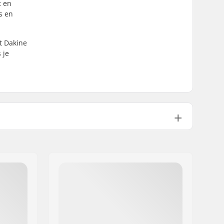
t en
s en
et Dakine
 je