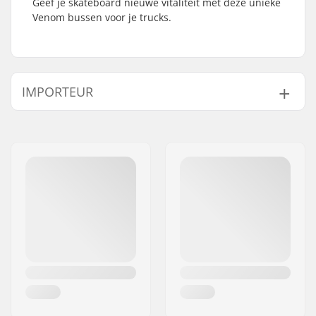
Geef je skateboard nieuwe vitaliteit met deze unieke
Venom bussen voor je trucks.
IMPORTEUR
Naam:
Centrano ApS
Adres:
Omega 6
Postcode:
8382
Woonplaats:
Hinnerup
Land:
Denemarken