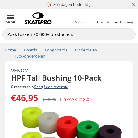
×
365 dagen bedenktijd
4.8 van 5
Menu
Account
Bewaard
Winkelmandje
Home
Boards
Longboards
Onderdelen
Truck-onderdelen
VENOM
HPF Tall Bushing 10-Pack
0 recensies //
Schrijf een recensie
€46,95
€58,95
BESPAAR
€12,00