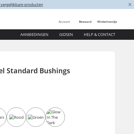
×
 vergelijkbare producten
Account
Bewaard
Winkelmandje
AANBIEDINGEN
GIDSEN
HELP & CONTACT
el Standard Bushings