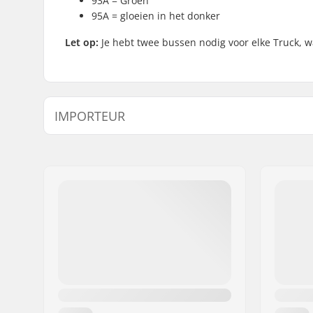
93A = Groen
95A = gloeien in het donker
Let op:
Je hebt twee bussen nodig voor elke Truck, w
IMPORTEUR
Naam:
Centrano ApS
Adres:
Omega 6
Postcode:
8382
Woonplaats:
Hinnerup
Land:
Denemarken