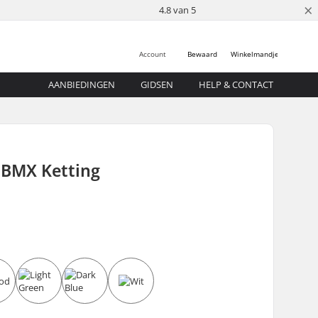
×
4.8 van 5
Account
Bewaard
Winkelmandje
AANBIEDINGEN
GIDSEN
HELP & CONTACT
 BMX Ketting