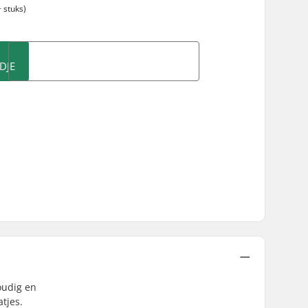
 stuks)
DJE
oudig en
tjes.