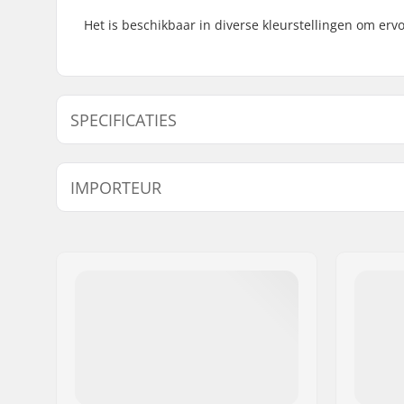
Het is beschikbaar in diverse kleurstellingen om ervoor
SPECIFICATIES
Ketting type:
Half link
IMPORTEUR
Aantal kettingschakels:
100 links
Naam:
Centrano ApS
Adres:
Omega 6
Postcode:
8382
Woonplaats:
Hinnerup
Land:
Denemarken