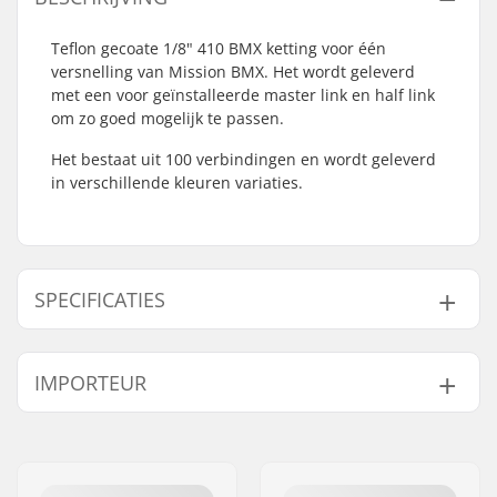
Teflon gecoate 1/8" 410 BMX ketting voor één
versnelling van Mission BMX. Het wordt geleverd
met een voor geïnstalleerde master link en half link
om zo goed mogelijk te passen.
Het bestaat uit 100 verbindingen en wordt geleverd
in verschillende kleuren variaties.
SPECIFICATIES
Ketting type:
Single speed
IMPORTEUR
Aantal
102 links
kettingschakels:
Naam:
Centrano ApS
Gewicht:
330g
Adres:
Omega 6
Postcode:
8382