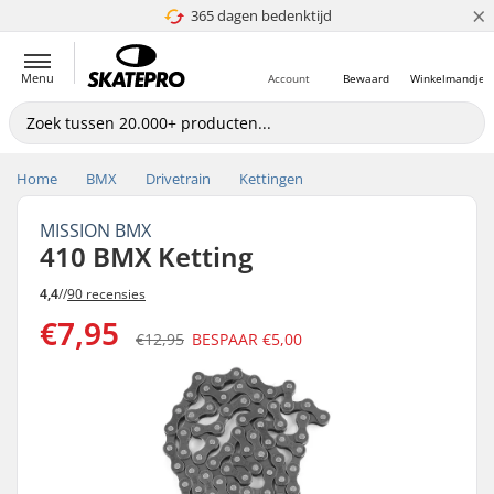
×
365 dagen bedenktijd
4.8 van 5
Menu
Account
Bewaard
Winkelmandje
Home
BMX
Drivetrain
Kettingen
MISSION BMX
410 BMX Ketting
4,4
//
90 recensies
€7,95
€12,95
BESPAAR
€5,00