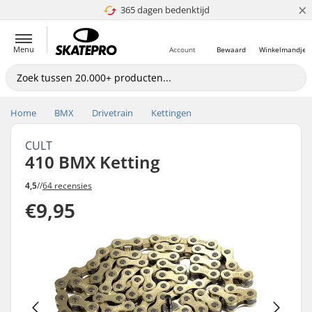
×
365 dagen bedenktijd
4.8 van 5
Menu
Account
Bewaard
Winkelmandje
Home
BMX
Drivetrain
Kettingen
CULT
410 BMX Ketting
4,5
//
64 recensies
€9,95