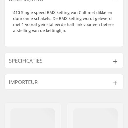
410 Single speed BMX ketting van Cult met dikke en
duurzame schakels. De BMX ketting wordt geleverd
met 1 vooraf geïnstalleerde half link voor een betere
afstelling van de kettinglijn.
SPECIFICATIES
Ketting type:
Single speed
IMPORTEUR
Aantal
100 links
kettingschakels:
Naam:
Centrano ApS
Gewicht:
316g
Adres:
Omega 6
Postcode:
8382
Woonplaats:
Hinnerup
Land:
Denemarken