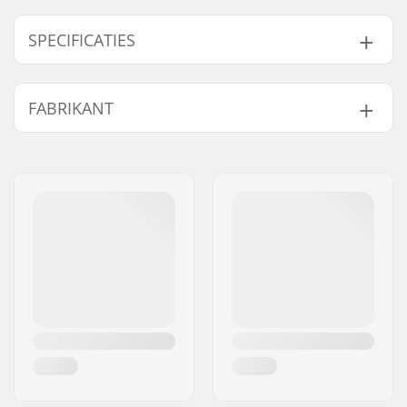
SPECIFICATIES
Vest Certificaat:
CE - 50N
FABRIKANT
Goedgekeurd
Naam:
Boards & More GmbH
Adres:
Rabach 1
Postcode:
A-4591
Woonplaats:
Molln
Land:
Oostenrijk