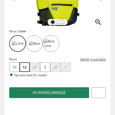
Kleur:
Lime
Maat
Bekijk maattabel
10
12
XS
S
M
L
Op voorraad (5+ stuks)
IN WINKELMANDJE