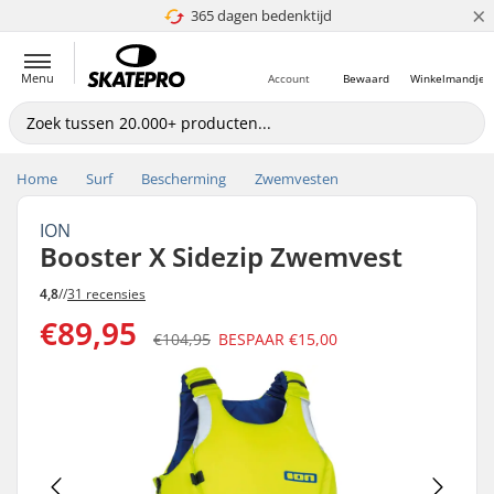
×
365 dagen bedenktijd
4.8 van 5
Menu
Account
Bewaard
Winkelmandje
Home
Surf
Bescherming
Zwemvesten
ION
Booster X Sidezip Zwemvest
4,8
//
31 recensies
€89,95
€104,95
BESPAAR
€15,00