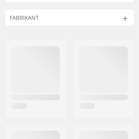
FABRIKANT
Naam:
CNC GOZONE SPÓLKA Z
OGRANICZONA
Adres:
Zakopianska 14/2
Postcode:
60-474
Woonplaats:
Poznan
Land:
Polen