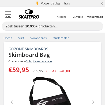
×
Volgende dag in huis
5+ mln. klanten
Menu
Account
Bewaard
Winkelmandje
Home
Surf
Skimboards
Onderdelen
GOZONE SKIMBOARDS
Skimboard Bag
0 recensies //
Schrijf een recensie
€59,95
€99,95
BESPAAR
€40,00