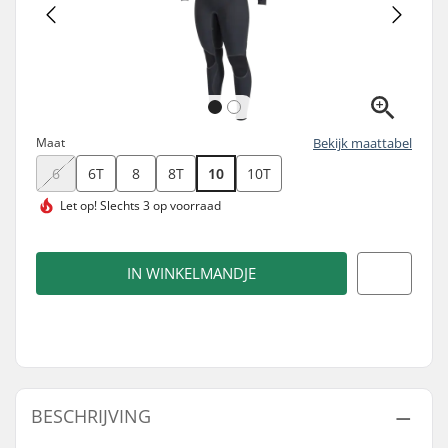
Maat
Bekijk maattabel
6
6T
8
8T
10
10T
Let op!
Slechts 3 op voorraad
IN WINKELMANDJE
BESCHRIJVING