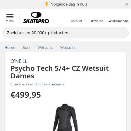
×
Volgende dag in huis
5+ mln. klanten
Menu
Account
Bewaard
Winkelmandje
Home
Surf
Wetsuits
Wetsuits
O'NEILL
Psycho Tech 5/4+ CZ Wetsuit
Dames
0 recensies //
Schrijf een recensie
€499,95