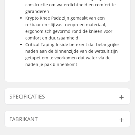
constructie om waterdichtheid en comfort te
garanderen
Krypto Knee Padz zijn gemaakt van een
rekbaar en slijtvast neopreen materiaal,
ergonomisch gevormd rond de knieën voor
comfort en duurzaamheid
Critical Taping Inside betekent dat belangrijke
naden aan de binnenzijde van de wetsuit zijn
getapet om te voorkomen dat water via de
naden je pak binnenkomt
SPECIFICATIES
Materiaal:
Technobutter 3
,
FABRIKANT
TechnoButter
Firewall
,
Naam:
B-sport A/S
TechnoButter Air