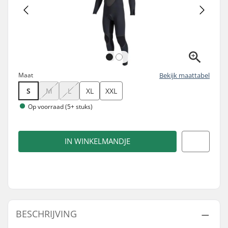
Maat
Bekijk maattabel
S
M
L
XL
XXL
Op voorraad (5+ stuks)
IN WINKELMANDJE
BESCHRIJVING