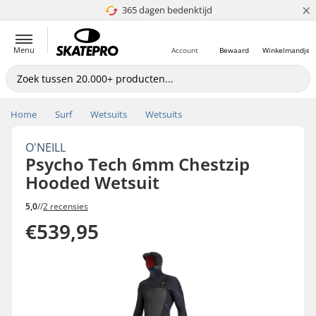
×
365 dagen bedenktijd
4.8 van 5
Menu
Account
Bewaard
Winkelmandje
Home
Surf
Wetsuits
Wetsuits
O'NEILL
Psycho Tech 6mm Chestzip
Hooded Wetsuit
5,0
//
2 recensies
€539,95