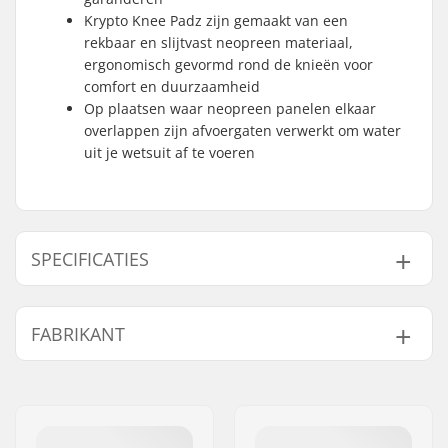
Krypto Knee Padz zijn gemaakt van een
rekbaar en slijtvast neopreen materiaal,
ergonomisch gevormd rond de knieën voor
comfort en duurzaamheid
Op plaatsen waar neopreen panelen elkaar
overlappen zijn afvoergaten verwerkt om water
uit je wetsuit af te voeren
SPECIFICATIES
Materiaal:
TechnoButter Firewall
FABRIKANT
Stiksels:
Fluid Seam Weld
Extra Kenmerken:
Double Super Seal
Naam:
B-sport A/S
Neck
,
Krypto Knee
Adres:
Golfvej 10
Padz
,
Drain Holes
,
Postcode:
7400
Plasma Wrist and