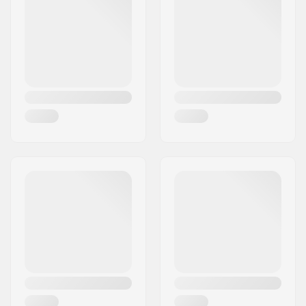
Woonplaats:
Herning
Ankle Seals
Land:
Denemarken
Dikte:
6mm
Ritssysteem:
Chest Zip
Wetsuit Stijl:
Hooded Fullsuit
Geslacht:
Heren
Jaar model:
22/23