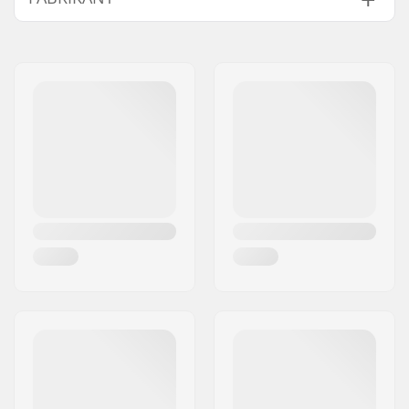
Extra Kenmerken:
Aqua Alpha
Naam:
North Actionsports Group
Niveau:
Intermediate
B.V.
Dikte:
2/2mm
Adres:
Lageweg 34
Activity:
All-round
Postcode:
2222
Ritssysteem:
Back Zip
Woonplaats:
AG Katwijk
Watertemperatuur:
19-25 °C
Land:
Nederland
Wetsuit Stijl:
Short Sleeve Fullsuit
Geslacht:
Dames
Jaar model:
22