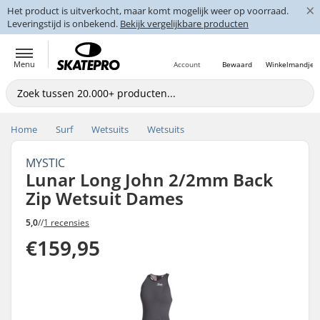
×
Het product is uitverkocht, maar komt mogelijk weer op voorraad.
Leveringstijd is onbekend.
Bekijk vergelijkbare producten
Menu
Account
Bewaard
Winkelmandje
Home
Surf
Wetsuits
Wetsuits
MYSTIC
Lunar Long John 2/2mm Back
Zip Wetsuit Dames
5,0
//
1 recensies
€159,95