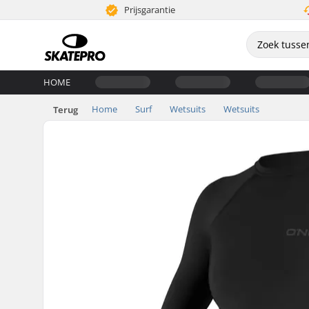
Prijsgarantie
HOME
Home
Surf
Wetsuits
Wetsuits
Terug