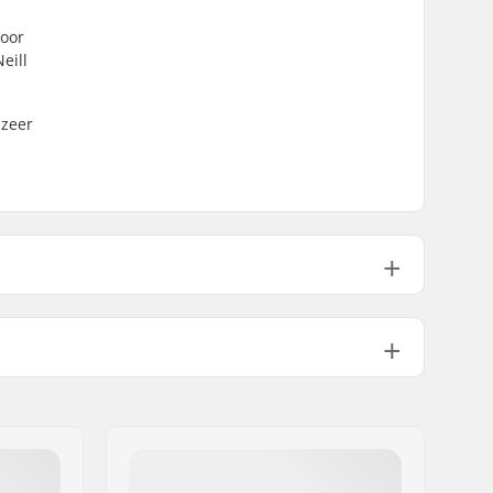
voor
eill
 zeer
19-25 °C
Neoprene Top
Dames
22