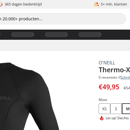
365 dagen bedenktijd
5+ mln. klanten
O'NEILL
Thermo-X
0 recensies //
Schri
€49,95
€5
Maat
XS
S
M
Let op!
Slechts