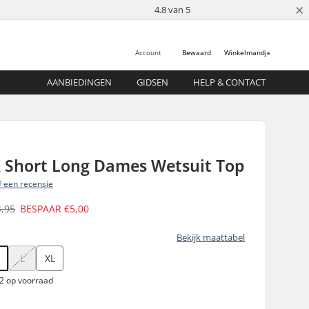
×
4.8 van 5
Account
Bewaard
Winkelmandje
AANBIEDINGEN
GIDSEN
HELP & CONTACT
 Short Long Dames Wetsuit Top
jf een recensie
4,95
BESPAAR
€5,00
Bekijk maattabel
L
XL
 2 op voorraad