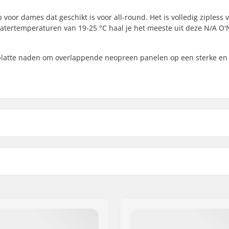
voor dames dat geschikt is voor all-round. Het is volledig zipless 
 watertemperaturen van 19-25 °C haal je het meeste uit deze N/A O'N
 platte naden om overlappende neopreen panelen op een sterke en
 Hyperdry
Watertemperatuur:
titched
Wetsuit Stijl:
Geslacht:
Jaar model: