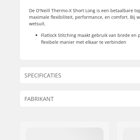
De O'Neill Thermo-X Short Long is een betaalbare top 
maximale flexibiliteit, performance, en comfort. Bij
wetsuit.
Flatlock Stitching maakt gebruik van brede en
flexibele manier met elkaar te verbinden
SPECIFICATIES
Materiaal:
Thermo-X
FABRIKANT
Stiksels:
Flatlock S
Extra Kenmerken:
Dri-Fit
Naam:
B-sport A/S
Activity:
All-round
Adres:
Golfvej 10
Ritssysteem:
Zipless
Postcode:
7400
Woonplaats:
Herning