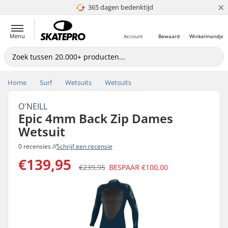
×
365 dagen bedenktijd
4.8 van 5
Menu
Account
Bewaard
Winkelmandje
Home
Surf
Wetsuits
Wetsuits
O'NEILL
Epic 4mm Back Zip Dames
Wetsuit
0 recensies //
Schrijf een recensie
€139,95
€239,95
BESPAAR
€100,00