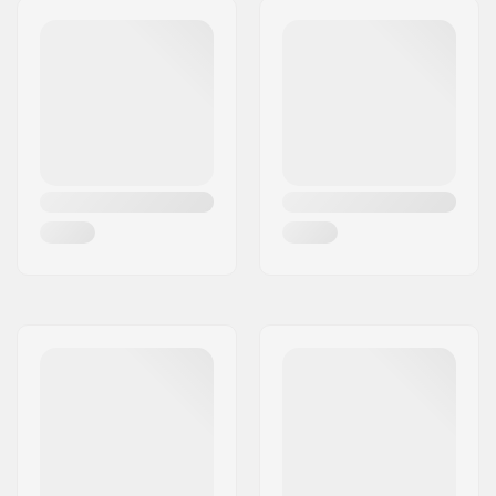
Dikte:
4mm
Activity:
All-round
Ritssysteem:
Back Zip
Watertemperatuur:
14-18 °C
Wetsuit Stijl:
Neoprene Top
Geslacht:
Dames