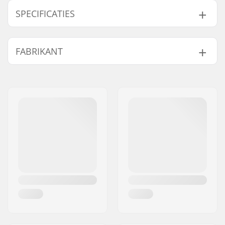
SPECIFICATIES
Materiaal:
Fluidflex Firewall
,
FABRIKANT
Ultraflex Neoprene
Stiksels:
GBS
,
Power Seams
,
Naam:
B-sport A/S
Seamless Paddle
Adres:
Golfvej 10
Zones
Postcode:
7400
Extra Kenmerken:
Double Super Seal
Woonplaats:
Herning
Neck
,
Krypto Knee
Land:
Denemarken
Padz
,
External Key
Pocket with Loop
,
Glideskin Thin Neck
Construction
, Wind
Mesh back panel,
Wind Mesh chest
panel
Niveau:
Beginner