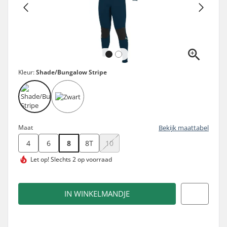
Kleur:
Shade/Bungalow Stripe
Maat
Bekijk maattabel
4
6
8
8T
10
Let op!
Slechts 2 op voorraad
IN WINKELMANDJE