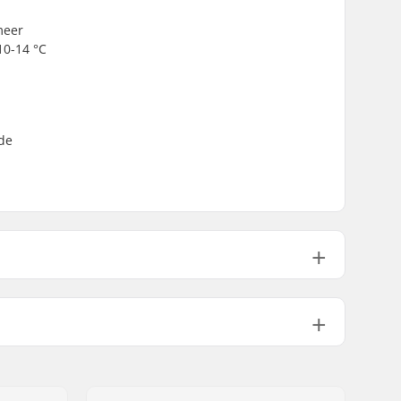
meer
10-14 °C
rde
Foil Winging
Chest Zip
10-14 °C
Hooded Fullsuit
TechnoButter