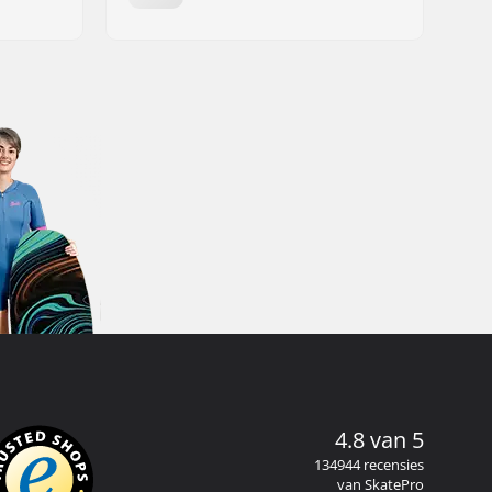
4.8 van 5
134944 recensies
van SkatePro