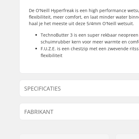
De O'Neill Hyperfreak is een high performance wetsui
flexibiliteit, meer comfort, en laat minder water bi
haal je het meeste uit deze 5/4mm O'Neill wetsuit.
TechnoButter 3 is een super rekbaar neopreen
schuimrubber kern voor meer warmte en comf
F.U.Z.E. is een chestzip met een zwevende ritss
flexibiliteit
SPECIFICATIES
Materiaal:
Technobut
FABRIKANT
Stiksels:
Minimal 
Taped Se
Naam:
B-sport A/S
Extra Kenmerken:
F.U.Z.E. C
Adres:
Golfvej 10
Dikte:
5/4mm