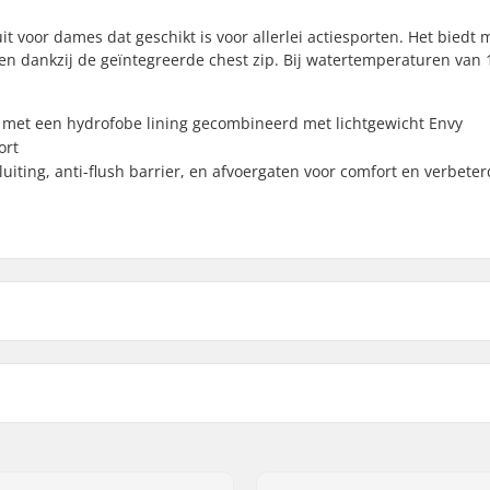
t voor dames dat geschikt is voor allerlei actiesporten. Het biedt 
nnen dankzij de geïntegreerde chest zip. Bij watertemperaturen van 
 met een hydrofobe lining gecombineerd met lichtgewicht Envy
ort
luiting, anti-flush barrier, en afvoergaten voor comfort en verbete
ter 3
,
Warm
Seam Design
,
TB3X Fully
Ritssysteem:
ams
Watertemperatuur:
losure
,
Aqua Alpha
Wetsuit Stijl:
Eco Merk: