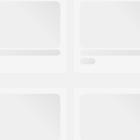
ing, Kitesurfing, Surfen,
Geslacht:
n, Waterskiën, All-round,
Jaar model: