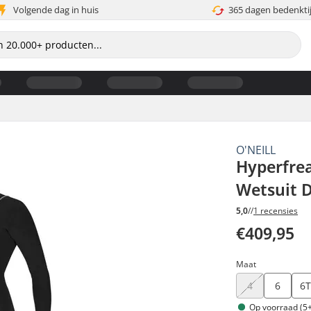
Volgende dag in huis
365 dagen bedenkti
O'NEILL
Hyperfre
Wetsuit 
5,0
//
1 recensies
€409,95
Maat
4
6
6
Op voorraad (5+