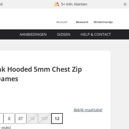
×
jd
5+ mln. klanten
Account
Bewaard
Winkelmandje
AANBIEDINGEN
GIDSEN
HELP & CONTACT
ak Hooded 5mm Chest Zip
Dames
Bekijk maattabel
T
8
8T
10
10T
12
 stuks)