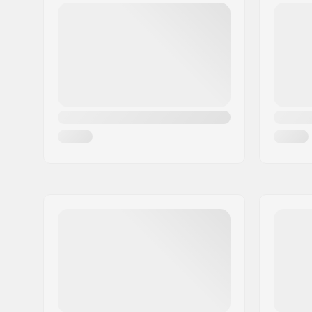
Postcode:
7400
Activity:
Wakeboard
Woonplaats:
Herning
Windsurfe
Land:
Denemarken