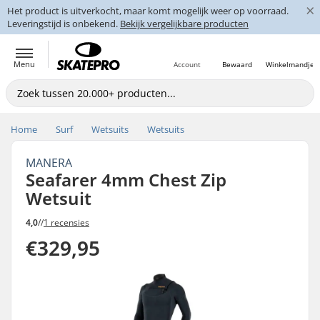
×
Het product is uitverkocht, maar komt mogelijk weer op voorraad.
Leveringstijd is onbekend.
Bekijk vergelijkbare producten
Menu
Account
Bewaard
Winkelmandje
Home
Surf
Wetsuits
Wetsuits
MANERA
Seafarer 4mm Chest Zip
Wetsuit
4,0
//
1 recensies
€329,95