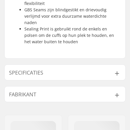
flexibiliteit
GBS Seams zijn blindgestikt en drievoudig
verlijmd voor extra duurzame waterdichte
naden
Sealing Print is gebruikt rond de enkels en
polsen om de cuffs op hun plek te houden, en
het water buiten te houden
SPECIFICATIES
Materiaal:
X10D Fleece Plus
,
Re-
FABRIKANT
flex Skin
,
S-foam
Stiksels:
GBS
Naam:
F-ONE SAS
Extra Kenmerken:
Sealing Print
Adres:
175 Route de la foire ZAC de
Niveau:
Intermediate
la Méditerranée
Dikte:
4/3mm
Postcode:
34470