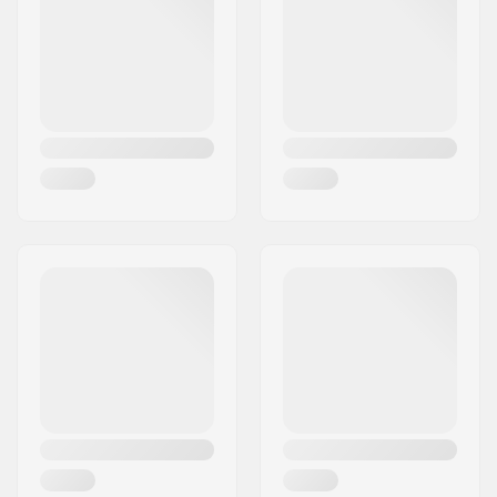
Activity:
Wakeboarding,
Woonplaats:
Pérols
Kitesurfing, Surfen,
Land:
Frankrijk
Windsurfen, SUP
(Stand Up Paddling),
Waterskiën
Ritssysteem:
Chest Zip
Watertemperatuur:
10-14 °C
Wetsuit Stijl:
Fullsuit
Geslacht:
Heren
Jaar model:
23