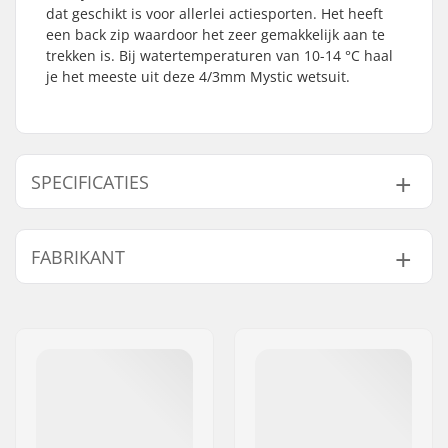
dat geschikt is voor allerlei actiesporten. Het heeft
een back zip waardoor het zeer gemakkelijk aan te
trekken is. Bij watertemperaturen van 10-14 °C haal
je het meeste uit deze 4/3mm Mystic wetsuit.
SPECIFICATIES
Niveau:
Beginner
FABRIKANT
Dikte:
4/3mm
Activity:
Kitesurfing, Surfen,
Naam:
North Actionsports Group
Windsurfen, SUP
B.V.
(Stand Up Paddling)
Adres:
Lageweg 34
Ritssysteem:
Back Zip
Postcode:
2222
Watertemperatuur:
10-14 °C
Woonplaats:
AG Katwijk
Wetsuit Stijl:
Fullsuit
Land:
Nederland
Geslacht:
Heren