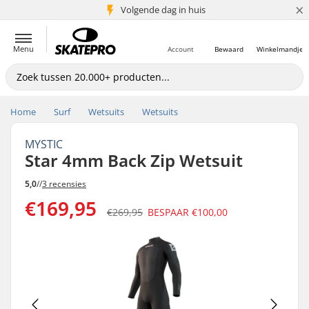
×
Volgende dag in huis
5+ mln. klanten
Menu
Account
Bewaard
Winkelmandje
Home
Surf
Wetsuits
Wetsuits
MYSTIC
Star 4mm Back Zip Wetsuit
5,0
//
3 recensies
€169,95
€269,95
BESPAAR
€100,00