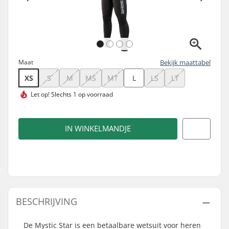
Maat
Bekijk maattabel
XS
S
M
MS
MT
L
LS
LT
Let op!
Slechts 1 op voorraad
IN WINKELMANDJE
BESCHRIJVING
De Mystic Star is een betaalbare wetsuit voor heren