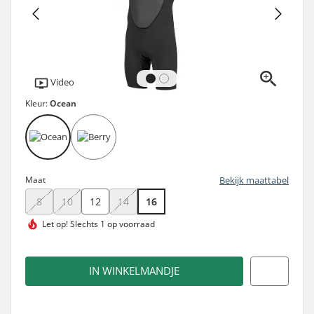
Video
Kleur:
Ocean
Maat
Bekijk maattabel
8
10
12
14
16
Let op!
Slechts 1 op voorraad
IN WINKELMANDJE