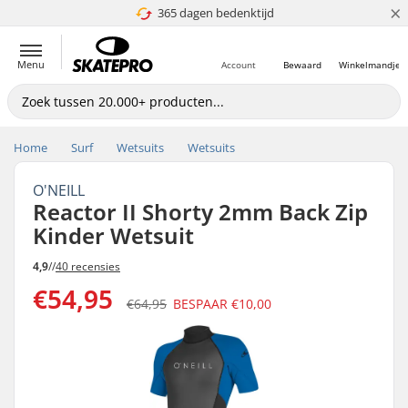
×
365 dagen bedenktijd
4.8 van 5
Menu
Account
Bewaard
Winkelmandje
Home
Surf
Wetsuits
Wetsuits
O'NEILL
Reactor II Shorty 2mm Back Zip
Kinder Wetsuit
4,9
//
40 recensies
€54,95
€64,95
BESPAAR
€10,00