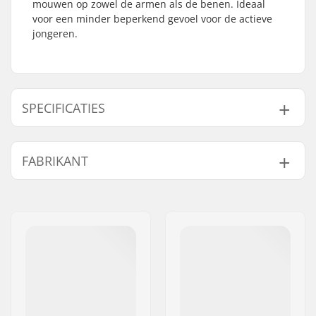
mouwen op zowel de armen als de benen. Ideaal
voor een minder beperkend gevoel voor de actieve
jongeren.
SPECIFICATIES
Materiaal:
Fluidflex Firewall
FABRIKANT
Stiksels:
Flatlock Stitched
,
Seamless Paddle
Naam:
B-sport A/S
Zones
Adres:
Golfvej 10
Niveau:
Beginner
Postcode:
7400
Dikte:
2mm
Woonplaats:
Herning
Ritssysteem:
Back Zip
Land:
Denemarken
Watertemperatuur:
19-25 °C
Wetsuit Stijl:
Shorty
Geslacht:
Kids, Junior