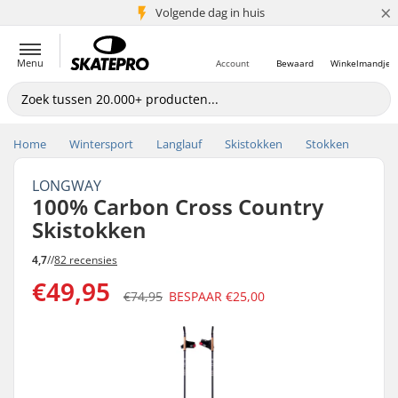
×
Volgende dag in huis
5+ mln. klanten
Menu
Account
Bewaard
Winkelmandje
Home
Wintersport
Langlauf
Skistokken
Stokken
LONGWAY
100% Carbon Cross Country
Skistokken
4,7
//
82 recensies
€49,95
€74,95
BESPAAR
€25,00