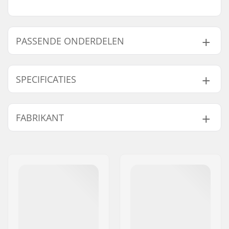
PASSENDE ONDERDELEN
Vind producten die samen gaan met Longway 100%
Carbon Cross Country Skistokken:
SPECIFICATIES
Tip Diameter:
8mm
FABRIKANT
Passende onderdelen
Naam:
Centrano ApS
Adres:
Omega 6
Postcode:
8382
Woonplaats:
Hinnerup
Land:
Denemarken