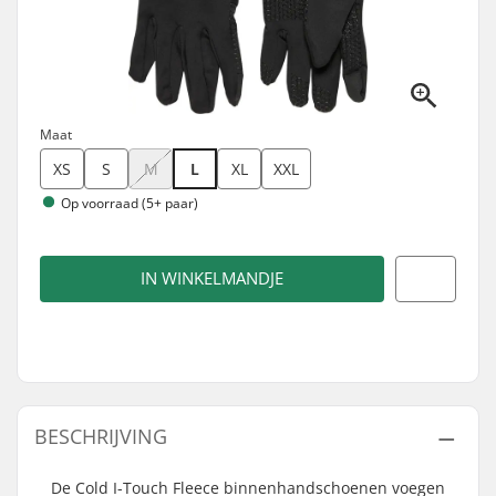
Maat
XS
S
M
L
XL
XXL
Op voorraad (5+ paar)
IN WINKELMANDJE
BESCHRIJVING
De Cold I-Touch Fleece binnenhandschoenen voegen