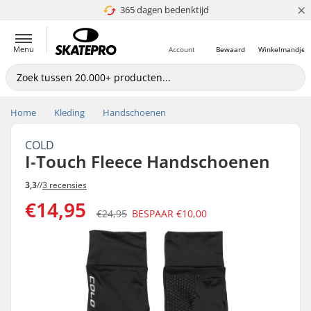
×
365 dagen bedenktijd
4.8 van 5
Menu
Account
Bewaard
Winkelmandje
Home
Kleding
Handschoenen
COLD
I-Touch Fleece Handschoenen
3,3
//
3 recensies
€14,95
€24,95
BESPAAR
€10,00