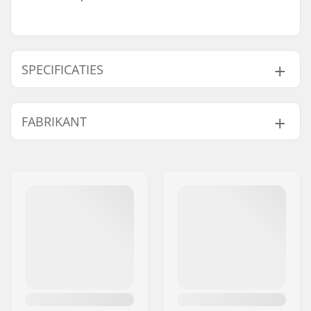
SPECIFICATIES
Pasvorm:
Tight Fit
FABRIKANT
Activiteit:
Alpine Skiing,
Langlauf, Snowboard,
Naam:
ROCKS APS
Roller Skiing
Adres:
Malling Bjergevej 78
Geslacht:
Kids, Junior
Postcode:
8340
Woonplaats:
Malling
Land:
Denemarken