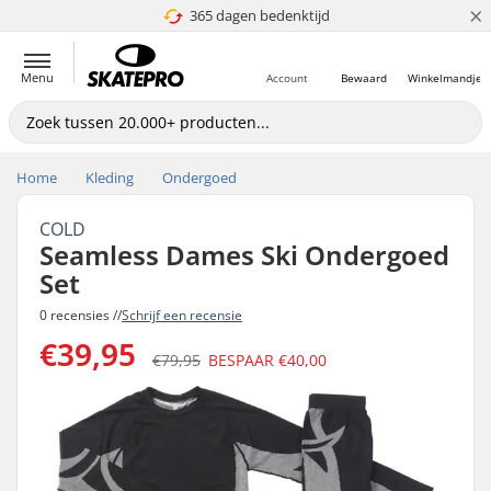
×
365 dagen bedenktijd
4.8 van 5
Menu
Account
Bewaard
Winkelmandje
Home
Kleding
Ondergoed
COLD
Seamless Dames Ski Ondergoed
Set
0 recensies //
Schrijf een recensie
€39,95
€79,95
BESPAAR
€40,00