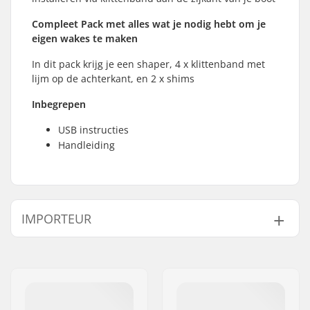
Compleet Pack met alles wat je nodig hebt om je
eigen wakes te maken
In dit pack krijg je een shaper, 4 x klittenband met
lijm op de achterkant, en 2 x shims
Inbegrepen
USB instructies
Handleiding
IMPORTEUR
Naam:
Centrano ApS
Adres:
Omega 6
Postcode:
8382
Woonplaats:
Hinnerup