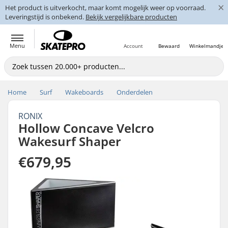
×
Het product is uitverkocht, maar komt mogelijk weer op voorraad.
Leveringstijd is onbekend.
Bekijk vergelijkbare producten
Menu
Account
Bewaard
Winkelmandje
Home
Surf
Wakeboards
Onderdelen
RONIX
Hollow Concave Velcro
Wakesurf Shaper
€679,95