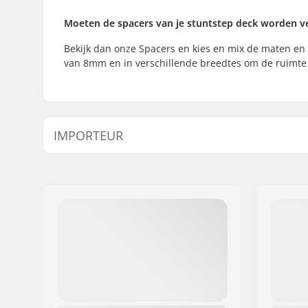
Moeten de spacers van je stuntstep deck worden 
Bekijk dan onze Spacers en kies en mix de maten en
van 8mm en in verschillende breedtes om de ruimte d
IMPORTEUR
Naam:
Centrano ApS
Adres:
Omega 6
Postcode:
8382
Woonplaats:
Hinnerup
Land:
Denemarken