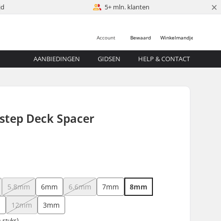
×
jd
5+ mln. klanten
Account
Bewaard
Winkelmandje
AANBIEDINGEN
GIDSEN
HELP & CONTACT
step Deck Spacer
5.8mm
6mm
6.6mm
7mm
8mm
m
12mm
3mm
 stuks)