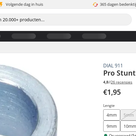
Volgende dag in huis
365 dagen bedenkti
DIAL 911
Pro Stunt
4,8
//
26 recensies
€1,95
Lengte
4mm
5mm
9mm
10m
Op voorraad (5+