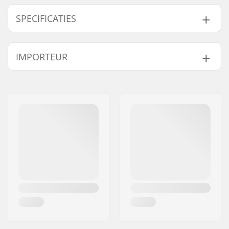
SPECIFICATIES
Compression type:
SCS, HIC
IMPORTEUR
Naam:
Centrano ApS
Adres:
Omega 6
Postcode:
8382
Woonplaats:
Hinnerup
Land:
Denemarken