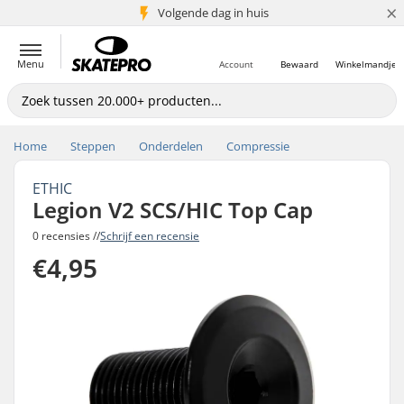
×
Volgende dag in huis
5+ mln. klanten
Menu
Account
Bewaard
Winkelmandje
Home
Steppen
Onderdelen
Compressie
ETHIC
Legion V2 SCS/HIC Top Cap
0 recensies //
Schrijf een recensie
€4,95