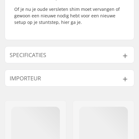
Of je nu je oude versleten shim moet vervangen of
gewoon een nieuwe nodig hebt voor een nieuwe
setup op je stuntstep, hier ga je.
SPECIFICATIES
Compression type:
IHC
IMPORTEUR
Bar Binnendiameter:
28mm
Starnut:
Niet inbegrepen
Naam:
Centrano ApS
Compressie Bout:
Niet inbegrepen
Adres:
Omega 6
Shim lengte:
60mm, 70mm, 80mm
Postcode:
8382
Woonplaats:
Hinnerup
Land:
Denemarken