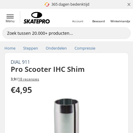
×
365 dagen bedenktijd
4.8 van 5
Menu
Account
Bewaard
Winkelmandje
Home
Steppen
Onderdelen
Compressie
DIAL 911
Pro Scooter IHC Shim
3,9
//
18 recensies
€4,95