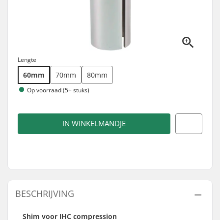
Lengte
60mm
70mm
80mm
Op voorraad (5+ stuks)
IN WINKELMANDJE
BESCHRIJVING
Shim voor IHC compression