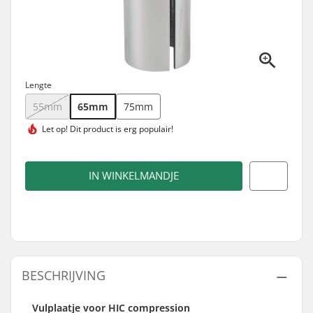
Lengte
55mm
65mm
75mm
Let op! Dit product is
erg populair!
IN WINKELMANDJE
BESCHRIJVING
Vulplaatje voor HIC compression