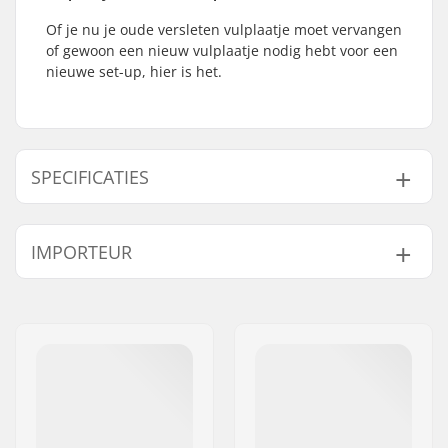
Of je nu je oude versleten vulplaatje moet vervangen
of gewoon een nieuw vulplaatje nodig hebt voor een
nieuwe set-up, hier is het.
SPECIFICATIES
Compression type:
HIC
IMPORTEUR
Bar Binnendiameter:
32mm
Starnut:
Niet inbegrepen
Naam:
Centrano ApS
Compressie Bout:
Niet inbegrepen
Adres:
Omega 6
Shim lengte:
75mm, 65mm
Postcode:
8382
Woonplaats:
Hinnerup
Land:
Denemarken