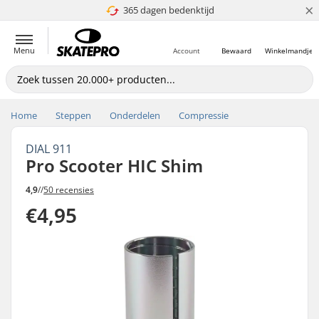
×
365 dagen bedenktijd
4.8 van 5
Menu
Account
Bewaard
Winkelmandje
Home
Steppen
Onderdelen
Compressie
DIAL 911
Pro Scooter HIC Shim
4,9
//
50 recensies
€4,95