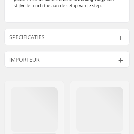
stijlvolle touch toe aan de setup van je step.
SPECIFICATIES
Compression type:
IHC, SCS, HIC, TCS
IMPORTEUR
Starnut:
Inclusief
Naam:
Centrano ApS
Adres:
Omega 6
Postcode:
8382
Woonplaats:
Hinnerup
Land:
Denemarken