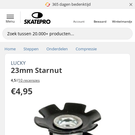
×
365 dagen bedenktijd
4.8 van 5
Menu
Account
Bewaard
Winkelmandje
Home
Steppen
Onderdelen
Compressie
LUCKY
23mm Starnut
4,5
//
10 recensies
€4,95