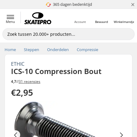
×
365 dagen bedenktijd
4.8 van 5
Menu
Account
Bewaard
Winkelmandje
Home
Steppen
Onderdelen
Compressie
ETHIC
ICS-10 Compression Bout
4,7
//
31 recensies
€2,95