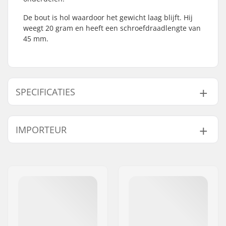
De bout is hol waardoor het gewicht laag blijft. Hij
weegt 20 gram en heeft een schroefdraadlengte van
45 mm.
SPECIFICATIES
Compression type:
ICS-10
IMPORTEUR
Starnut:
Niet inbegrepen
Compressie Bout
45mm
Naam:
Centrano ApS
lengte:
Adres:
Omega 6
Postcode:
8382
Woonplaats:
Hinnerup
Land:
Denemarken