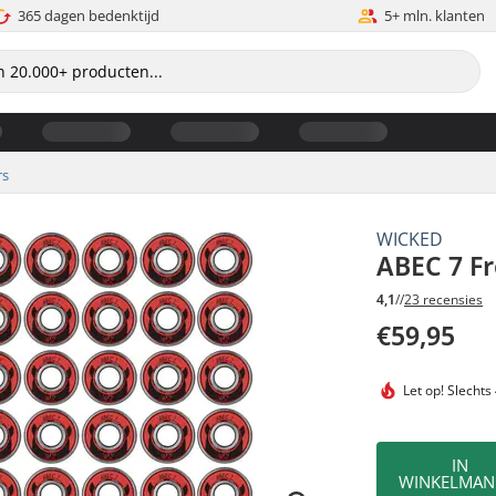
365 dagen bedenktijd
5+ mln. klanten
rs
WICKED
ABEC 7 Fr
4,1
//
23 recensies
€59,95
Let op!
Slechts
IN
WINKELMAN