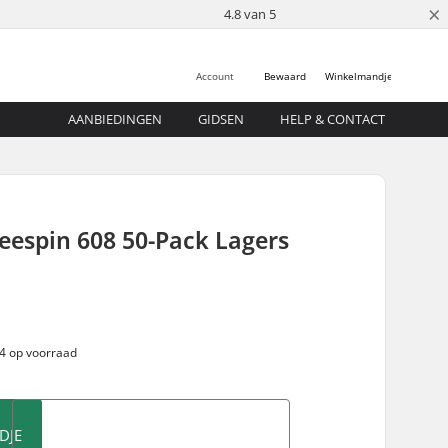
×
4.8 van 5
Account
Bewaard
Winkelmandje
AANBIEDINGEN
GIDSEN
HELP & CONTACT
eespin 608 50-Pack Lagers
 4 op voorraad
DJE