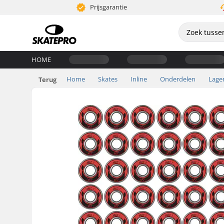
Prijsgarantie
HOME
Home
Skates
Inline
Onderdelen
Lage
Terug