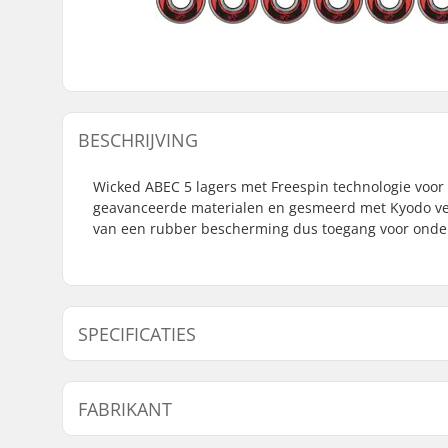
BESCHRIJVING
Wicked ABEC 5 lagers met Freespin technologie voor
geavanceerde materialen en gesmeerd met Kyodo vet. 
van een rubber bescherming dus toegang voor onde
SPECIFICATIES
Lagerprecisie:
ABEC-7
FABRIKANT
Lager type:
Semi-seal
Smeermiddel:
Vet