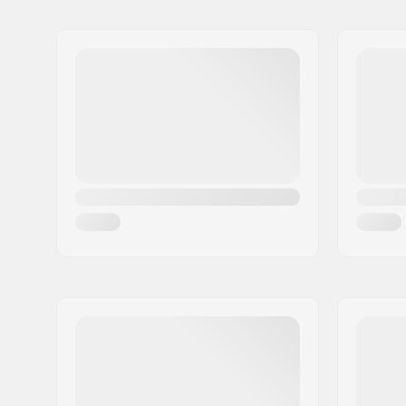
Naam:
Powerslide Sport
Adres:
Esbachgraben 1
Postcode:
95463
Woonplaats:
Bindlach
Land:
Duitsland