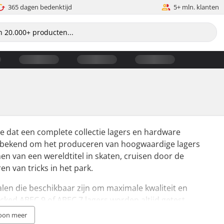
365 dagen bedenktijd
5+ mln. klanten
 dat een complete collectie lagers en hardware
at bekend om het produceren van hoogwaardige lagers
en van een wereldtitel in skaten, cruisen door de
n van tricks in het park.
len die beschikbaar zijn om maximale kwaliteit en
cked ABEC 9 of ABEC 7 lagers worden altijd getest
eisen van hun uitrusting.
oon meer