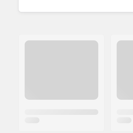
Innovatie in combinatie met unieke ontwerpen m
upgraden en je rolervaring te verbeteren.