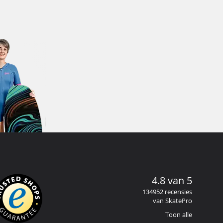
4.8 van 5
134952 recensies
van SkatePro
Toon alle