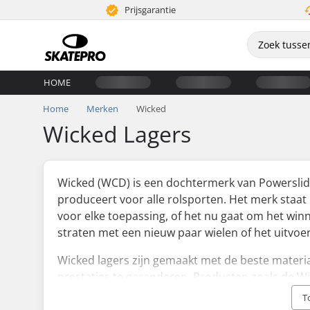
Prijsgarantie
HOME
Home
Merken
Wicked
Wicked Lagers
Wicked (WCD) is een dochtermerk van Powerslide
produceert voor alle rolsporten. Het merk sta
voor elke toepassing, of het nu gaat om het winn
straten met een nieuw paar wielen of het uitvoere
Wicked lagers zijn gemaakt met de beste materia
prestaties te garanderen. Producten zoals de Wi
door rijders van wereldklasse die het allerbeste 
T