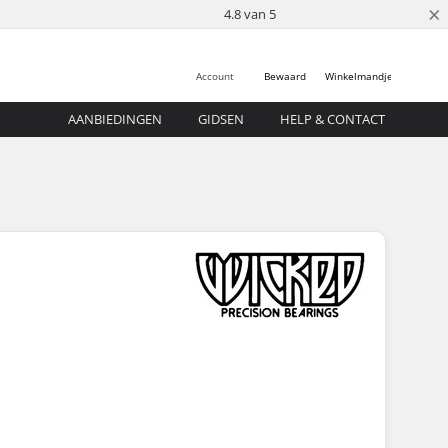
×
4.8 van 5
Account
Bewaard
Winkelmandje
AANBIEDINGEN
GIDSEN
HELP & CONTACT