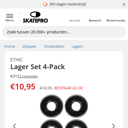
×
365 dagen bedenktijd
4.8 van 5
Menu
Account
Bewaard
Winkelmandje
Home
Steppen
Onderdelen
Lagers
ETHIC
Lager Set 4-Pack
4,7
//
72 recensies
€10,95
€12,95
BESPAAR
€2,00