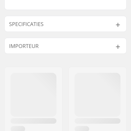
SPECIFICATIES
Aantal per
4
IMPORTEUR
verpakking:
Lagerprecisie:
Niet gespecificeerd
Naam:
Centrano ApS
Lager type:
Semi-sealed
Adres:
Omega 6
Smeermiddel:
Vet
Postcode:
8382
Lager maat:
608
Woonplaats:
Hinnerup
Rubber Shield:
Ja
Land:
Denemarken
Spacers:
Inclusief
As diameter:
8mm