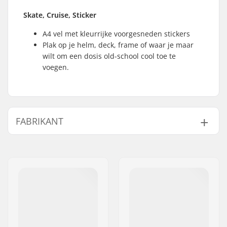
Skate, Cruise, Sticker
A4 vel met kleurrijke voorgesneden stickers
Plak op je helm, deck, frame of waar je maar
wilt om een dosis old-school cool toe te
voegen.
FABRIKANT
Naam:
Centrano ApS
Adres:
Omega 6
Postcode:
8382
Woonplaats:
Hinnerup
Land:
Denemarken