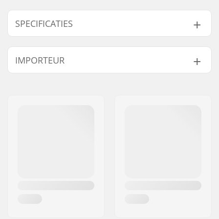
SPECIFICATIES
Wieldiameter:
110mm
IMPORTEUR
Wiell Materiaal:
PU
Extra Kenmerken:
BUFF core technology
Naam:
Centrano ApS
Lagers:
Inclusief
Adres:
Omega 6
Kern ontwerp:
Gespaakt
Postcode:
8382
Wielen per
2
Woonplaats:
Hinnerup
verpakking:
Land:
Denemarken
Kern materiaal:
Aluminium 6061
Wielprofiel:
Rond
Lagerprecisie:
Niet gespecificeerd
Lager maat:
608
Wielkernbreedte:
24mm
As diameter:
8mm