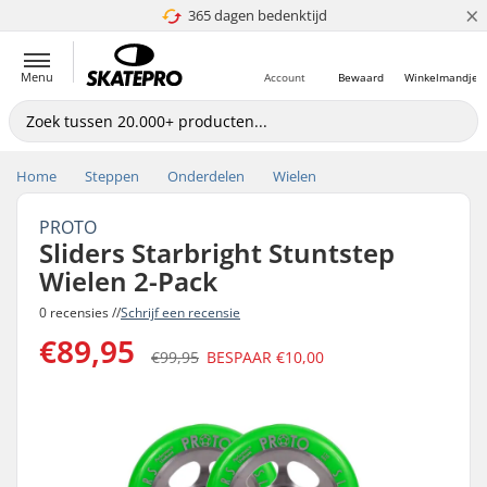
×
365 dagen bedenktijd
4.8 van 5
Menu
Account
Bewaard
Winkelmandje
Home
Steppen
Onderdelen
Wielen
PROTO
Sliders Starbright Stuntstep
Wielen 2-Pack
0 recensies //
Schrijf een recensie
€89,95
€99,95
BESPAAR
€10,00