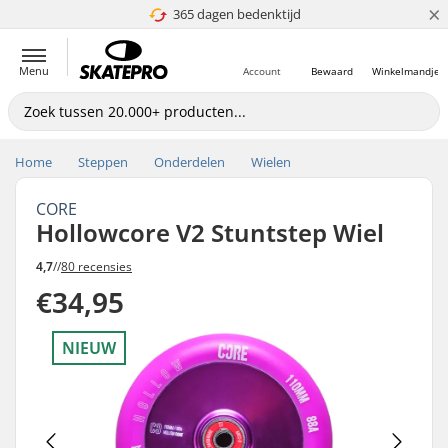
×
365 dagen bedenktijd
4.8 van 5
Menu
Account
Bewaard
Winkelmandje
Home
Steppen
Onderdelen
Wielen
CORE
Hollowcore V2 Stuntstep Wiel
4,7
//
80 recensies
€34,95
NIEUW