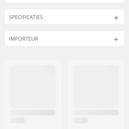
SPECIFICATIES
Wieldiameter:
100mm, 110mm
IMPORTEUR
Lagers:
Inclusief
Wielhardheid:
88A
Naam:
Centrano ApS
Kern ontwerp:
Hollow
Adres:
Omega 6
Wielen per
1
Postcode:
8382
verpakking:
Woonplaats:
Hinnerup
Kern materiaal:
Aluminium
Land:
Denemarken
Wielprofiel:
Rond
Lagerprecisie:
ABEC-9
Lager maat:
608
Wielkernbreedte:
24mm
As diameter:
8mm